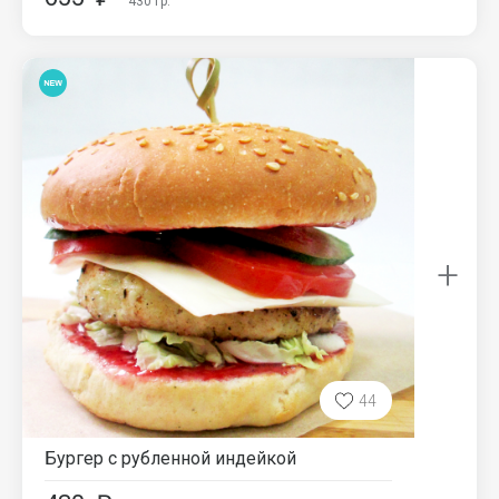
430
гр.
+
44
Бургер с рубленной индейкой