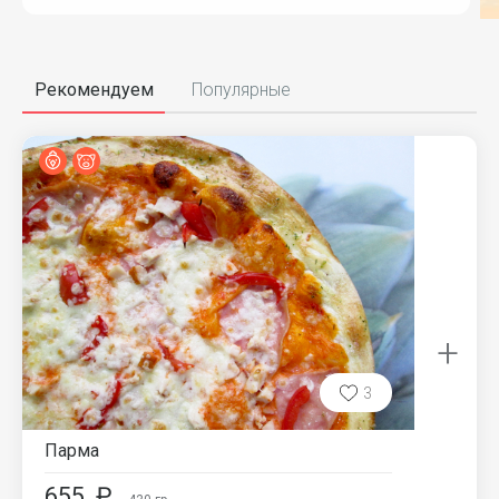
Item
1
of
Рекомендуем
Популярные
6
+
3
Парма
655
₽